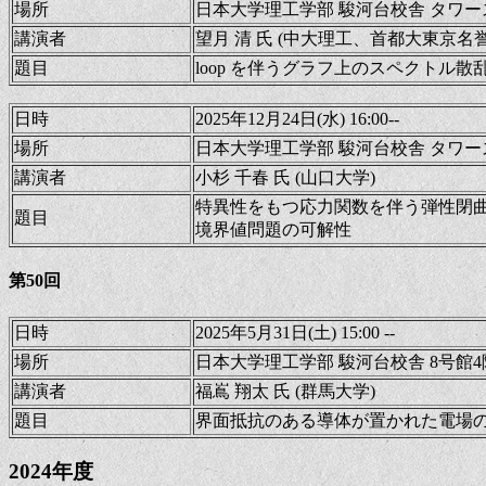
場所
日本大学理工学部 駿河台校舎 タワース
講演者
望月 清 氏 (中大理工、首都大東京名
題目
loop を伴うグラフ上のスペクトル散
日時
2025年12月24日(水) 16:00--
場所
日本大学理工学部 駿河台校舎 タワース
講演者
小杉 千春 氏 (山口大学)
特異性をもつ応力関数を伴う弾性閉
題目
境界値問題の可解性
第50回
日時
2025年5月31日(土) 15:00 --
場所
日本大学理工学部 駿河台校舎 8号館4階
講演者
福嶌 翔太 氏 (群馬大学)
題目
界面抵抗のある導体が置かれた電場
2024年度