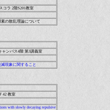
コラ 2階S201教室
用素の散乱理論について
ャンパス4階 第3講義室
絶滅現象に関すること
 42 教室
tions with slowly decaying repulsive