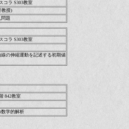
コラ S303教室
誉教授)
乱問題
コラ S303教室
曲線の伸縮運動を記述する初期値
 842教室
の数学的解析