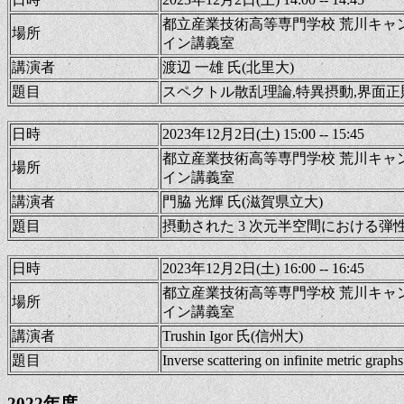
都立産業技術高等専門学校 荒川キャ
場所
イン講義室
講演者
渡辺 一雄 氏(北里大)
題目
スペクトル散乱理論,特異摂動,界面正
日時
2023年12月2日(土) 15:00 -- 15:45
都立産業技術高等専門学校 荒川キャ
場所
イン講義室
講演者
門脇 光輝 氏(滋賀県立大)
題目
摂動された 3 次元半空間における
日時
2023年12月2日(土) 16:00 -- 16:45
都立産業技術高等専門学校 荒川キャ
場所
イン講義室
講演者
Trushin Igor 氏(信州大)
題目
Inverse scattering on infinite metric graphs
2022年度