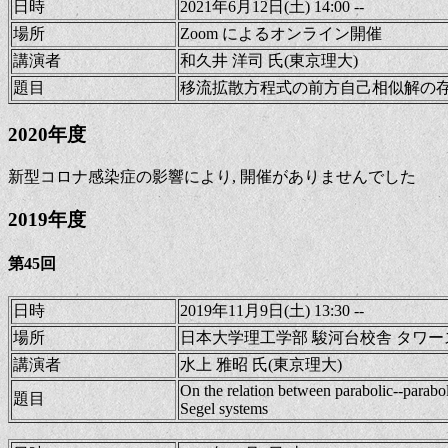
日時
2021年6月12日(土) 14:00 --
場所
Zoom によるオンライン開催
講演者
和久井 洋司 氏(東京理大)
題目
移流拡散方程式の前方自己相似解の
2020年度
新型コロナ感染症の影響により, 開催がありませんでした
2019年度
第45回
日時
2019年11月9日(土) 13:30 --
場所
日本大学理工学部 駿河台校舎 タワース
講演者
水上 雅昭 氏(東京理大)
On the relation between parabolic--paraboli
題目
Segel systems