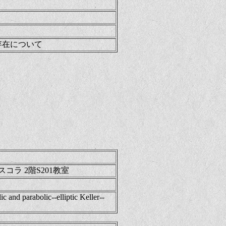
存在について
コラ 2階S201教室
c and parabolic--elliptic Keller--