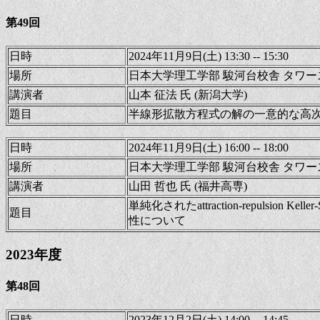
第49回
日時
2024年11月9日(土) 13:30 -- 15:30
場所
日本大学理工学部 駿河台校舎 タワース
講演者
山本 征法 氏 (新潟大学)
題目
半線形拡散方程式の解の一意的な高
日時
2024年11月9日(土) 16:00 -- 18:00
場所
日本大学理工学部 駿河台校舎 タワース
講演者
山田 哲也 氏 (福井高専)
単純化されたattraction-repulsion 
題目
性について
2023年度
第48回
日時
2023年12月2日(土) 14:00 -- 14:45