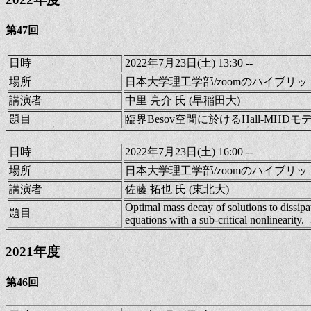
第47回
日時
2022年7月23日(土) 13:30 --
場所
日本大学理工学部/zoomのハイブリ
講演者
中里 亮介 氏 (早稲田大)
題目
臨界Besov空間に於けるHall-MH
日時
2022年7月23日(土) 16:00 --
場所
日本大学理工学部/zoomのハイブリ
講演者
佐藤 拓也 氏 (東北大)
Optimal mass decay of solutions to dissip
題目
equations with a sub-critical nonlinearity.
2021年度
第46回