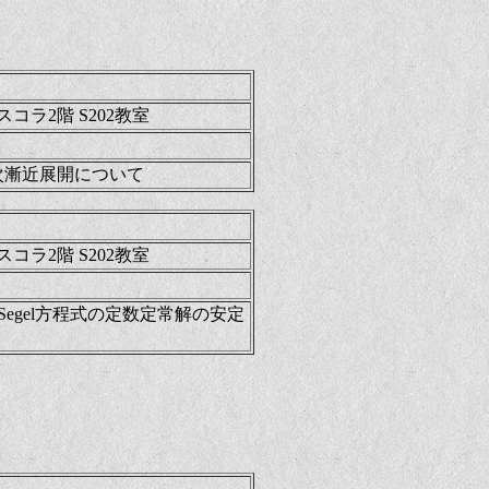
コラ2階 S202教室
次漸近展開について
コラ2階 S202教室
Keller-Segel方程式の定数定常解の安定